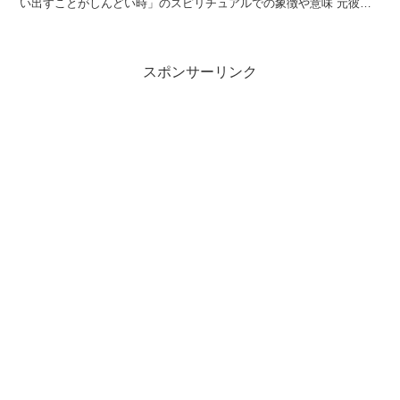
い出すことがしんどい時」のスピリチュアルでの象徴や意味 元彼を
思い出すことは、過去の恋愛に囚われている状態を表します...
スポンサーリンク