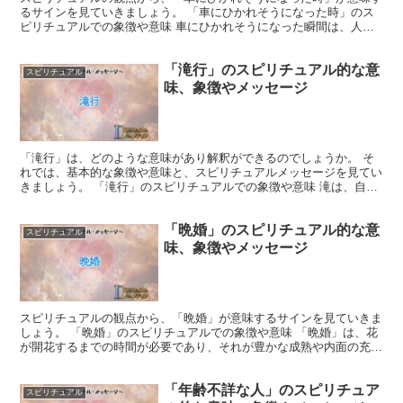
るサインを見ていきましょう。 「車にひかれそうになった時」のス
ピリチュアルでの象徴や意味 車にひかれそうになった瞬間は、人生
の急転直下や重要な決断の前触れと見なせます。 その際、...
「滝行」のスピリチュアル的な意
スピリチュアル
味、象徴やメッセージ
「滝行」は、どのような意味があり解釈ができるのでしょうか。 そ
れでは、基本的な象徴や意味と、スピリチュアルメッセージを見てい
きましょう。 「滝行」のスピリチュアルでの象徴や意味 滝は、自然
界における生命の源であり、強力な浄化作用を持つと考え...
「晩婚」のスピリチュアル的な意
スピリチュアル
味、象徴やメッセージ
スピリチュアルの観点から、「晩婚」が意味するサインを見ていきま
しょう。 「晩婚」のスピリチュアルでの象徴や意味 「晩婚」は、花
が開花するまでの時間が必要であり、それが豊かな成熟や内面の充実
を象徴しています。 また、長い待ちが、より深い絆や心...
「年齢不詳な人」のスピリチュア
スピリチュアル