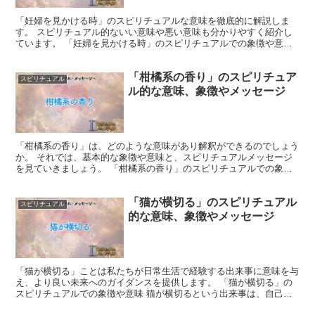
「妊婦を見かける時」のスピリチュアルな意味を徹底的に解説しま
す。 スピリチュアル的ないい意味や悪い意味も分かりやすく紹介し
ています。 「妊婦を見かける時」のスピリチュアルでの象徴や意味
妊婦さんのお腹の中には、新しい命が宿っています。 それ...
「柑橘系の香り」のスピリチュア
スピリチュアル
ル的な意味、象徴やメッセージ
「柑橘系の香り」は、どのような意味があり解釈ができるのでしょう
か。 それでは、基本的な象徴や意味と、スピリチュアルメッセージ
を見ていきましょう。 「柑橘系の香り」のスピリチュアルでの象徴
や意味 「柑橘系の香り」は、活力と清潔さを象徴します。...
「猫が横切る」のスピリチュアル
スピリチュアル
的な意味、象徴やメッセージ
「猫が横切る」ことは私たちが日常生活で経験する出来事に意味を与
え、より良い未来へのガイダンスを提供します。 「猫が横切る」の
スピリチュアルでの象徴や意味 猫が横切るという出来事は、自己探
求とバランスの象徴です。 猫は神秘的で内省的な性質を持...