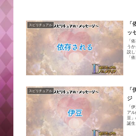
「
スピリチュアル
ッ
「依
うか
説し
「依
「
スピリチュアル
ジ
「伊
アル
豆」
誕生