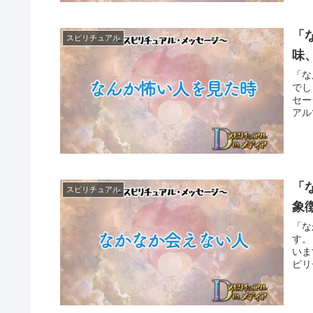
「
スピリチュアル
味
「な
でし
セー
アル
「
スピリチュアル
象
「な
す。
いま
ピリ