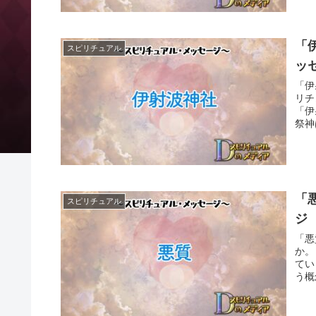
「
スピリチュアル
ッ
「伊
リチ
「伊
祭神
「
スピリチュアル
ジ
「悪
か。
てい
う概